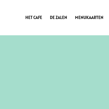
Skip
to
content
HET CAFE
DE ZALEN
MENUKAARTEN